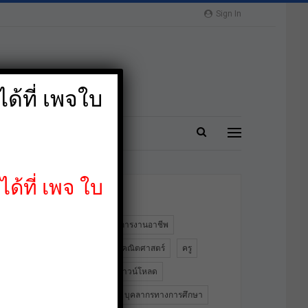
Sign In
ด้ที่ เพจใบ
ปลาย
MORE
ด้ที่ เพจ ใบ
ป้ายกำกับ
2564
PA
การงานอาชีพ
ข้าราชการครู
คณิตศาสตร์
ครู
คอมพิวเตอร์
ดาวน์โหลด
ดาวน์โหลดฟรี
บุคลากรทางการศึกษา