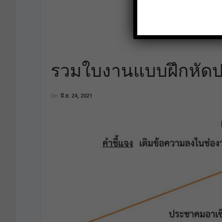
รวมใบงานแบบฝึกหัดปร
On
มิ.ย. 24, 2021