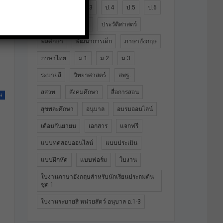
ป.1
ป.2
ป.3
ป.4
ป.5
ป.6
ปฐมวัย
ประถม
ประวัติศาสตร์
พลศึกษา
พัฒนาการเด็ก
ภาษาอังกฤษ
ภาษาไทย
ม.1
ม.2
ม.3
ระบายสี
วิทยาศาสตร์
สพฐ.
สสวท.
สังคมศึกษา
สื่อการสอน
น
สุขพละศึกษา
อนุบาล
อบรมออนไลน์
เดือนกันยายน
เอกสาร
แจกฟรี
แบบทดสอบออนไลน์
แบบประเมิน
แบบฝึกหัด
แบบฟอร์ม
ใบงาน
ใบงานภาษาอังกฤษสำหรับนักเรียนประถมต้น
ชุด 1
ใบงานระบายสี หน่วยสัตว์ อนุบาล อ.1-3