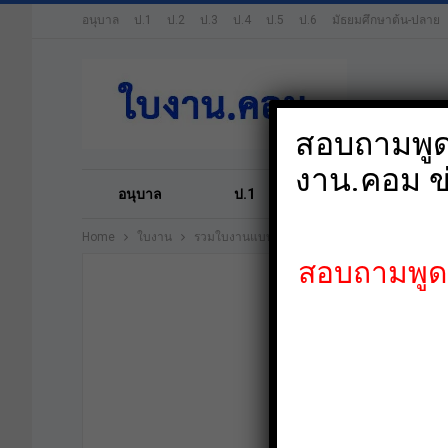
อนุบาล
ป.1
ป.2
ป.3
ป.4
ป.5
ป.6
มัธยมศึกษาต้น-ปลาย
สอบถามพูดค
งาน.คอม ข
อนุบาล
ป.1
ป.2
ป.3
Home
ใบงาน
รวมใบงานแบบฝึกหัดประวัติศาสตร์ ป.6
สอบถามพูดคุ