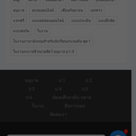
อนุบาล
อบรมออนไลน์
เดือนกันยายน
เอกสาร
แจกฟรี
แบบทดสอบออนไลน์
แบบประเมิน
แบบฝึกหัด
แบบฟอร์ม
ใบงาน
ใบงานภาษาอังกฤษสำหรับนักเรียนประถมต้น ชุด 1
ใบงานระบายสี หน่วยสัตว์ อนุบาล อ.1-3
อนุบาล
ป.1
ป.2
ป.3
ป.4
ป.5
ป.6
มัธยมศึกษาต้น-ปลาย
ใบงาน
สื่อการสอน
ติดต่อเรา
2