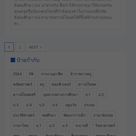
สังคมศึกษา ป.6 มาฝากกัน ซึ่งเราได้รวบรวมมาให้ครบครัน
คุณครูหรือน้องๆคนไหนที่กำลังมองหาใบงานแบบฝึกหัด
สังคมศึกษา ป.6 สามารถดาวน์โหลดได้ที่ลิ้งค์ด้านล่างเลยนะ
คะ…
1
2
NEXT
ป้ายกำกับ
2564
PA
การงานอาชีพ
ข้าราชการครู
คณิตศาสตร์
ครู
คอมพิวเตอร์
ดาวน์โหลด
ดาวน์โหลดฟรี
บุคลากรทางการศึกษา
ป.1
ป.2
ป.3
ป.4
ป.5
ป.6
ปฐมวัย
ประถม
ประวัติศาสตร์
พลศึกษา
พัฒนาการเด็ก
ภาษาอังกฤษ
ภาษาไทย
ม.1
ม.2
ม.3
ระบายสี
วิทยาศาสตร์
สพฐ.
สสวท.
สังคมศึกษา
สื่อการสอน
สุขพละศึกษา