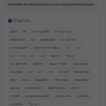
Comments are closed, but
trackbacks
and pingbacks are open.
ป้ายกำกับ
2564
PA
การงานอาชีพ
ข้าราชการครู
คณิตศาสตร์
ครู
คอมพิวเตอร์
ดาวน์โหลด
ดาวน์โหลดฟรี
บุคลากรทางการศึกษา
ป.1
ป.2
ป.3
ป.4
ป.5
ป.6
ปฐมวัย
ประถม
ประวัติศาสตร์
พลศึกษา
พัฒนาการเด็ก
ภาษาอังกฤษ
ภาษาไทย
ม.1
ม.2
ม.3
ระบายสี
วิทยาศาสตร์
สพฐ.
สสวท.
สังคมศึกษา
สื่อการสอน
สุขพละศึกษา
อนุบาล
อบรมออนไลน์
เดือนกันยายน
เอกสาร
แจกฟรี
แบบทดสอบออนไลน์
แบบประเมิน
แบบฝึกหัด
แบบฟอร์ม
ใบงาน