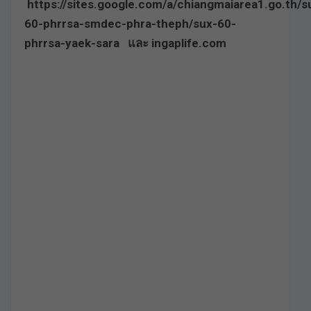
https://sites.google.com/a/chiangmaiarea1.go.th/s
60-phrrsa-smdec-phra-theph/sux-60-
phrrsa-yaek-sara และ ingaplife.com