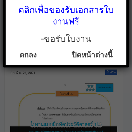
คลิกเพื่อของรับเอกสารใบ
งานฟรี
-ขอรับใบงาน
รวมใบงานแบบฝึกหัด
ตกลง
ปิดหน้าต่างนี้
ประวัติศาสตร์ ป.5
ใบงาน
On
มิ.ย. 24, 2021