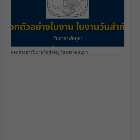
แจกตัวอย่างใบงานวันสำคัญ วันอาสาฬหบูชา