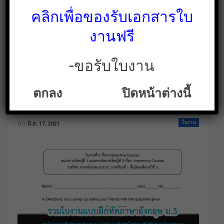
คลิกเพื่อของรับเอกสารใบ
งานฟรี
-ขอรับใบงาน
รวมใบงานแบบฝึกหัด
ตกลง
ปิดหน้าต่างนี้
ภาษาอังกฤษ ม.3
ใบงาน
On
มิ.ย. 17, 2021