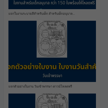
แจกใบงานระบายสีสำหรับเด็ก สำหรับเด็กอนุบาล…
แจกตัวอย่างใบงาน วันเข้าพรรษา ดาวน์โหลดฟรี