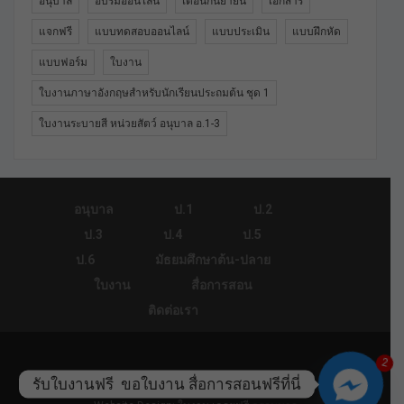
อนุบาล
อบรมออนไลน์
เดือนกันยายน
เอกสาร
แจกฟรี
แบบทดสอบออนไลน์
แบบประเมิน
แบบฝึกหัด
แบบฟอร์ม
ใบงาน
ใบงานภาษาอังกฤษสำหรับนักเรียนประถมต้น ชุด 1
ใบงานระบายสี หน่วยสัตว์ อนุบาล อ.1-3
อนุบาล
ป.1
ป.2
ป.3
ป.4
ป.5
ป.6
มัธยมศึกษาต้น-ปลาย
ใบงาน
สื่อการสอน
ติดต่อเรา
2
© 2026 - ใบงาน.คอม. All Rights Reserved.
รับใบงานฟรี  ขอใบงาน สื่อการสอนฟรีที่นี่