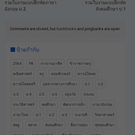
รวมใบงานแบบฝึกหัดภาษา
รวมใบงานแบบฝึกหัด
อังกฤษ ม.2
สังคมศึกษา ป.1
Comments are closed, but
trackbacks
and pingbacks are open.
ป้ายกำกับ
2564
PA
การงานอาชีพ
ข้าราชการครู
คณิตศาสตร์
ครู
คอมพิวเตอร์
ดาวน์โหลด
ดาวน์โหลดฟรี
บุคลากรทางการศึกษา
ป.1
ป.2
ป.3
ป.4
ป.5
ป.6
ปฐมวัย
ประถม
ประวัติศาสตร์
พลศึกษา
พัฒนาการเด็ก
ภาษาอังกฤษ
ภาษาไทย
ม.1
ม.2
ม.3
ระบายสี
วิทยาศาสตร์
สพฐ.
สสวท.
สังคมศึกษา
สื่อการสอน
สุขพละศึกษา