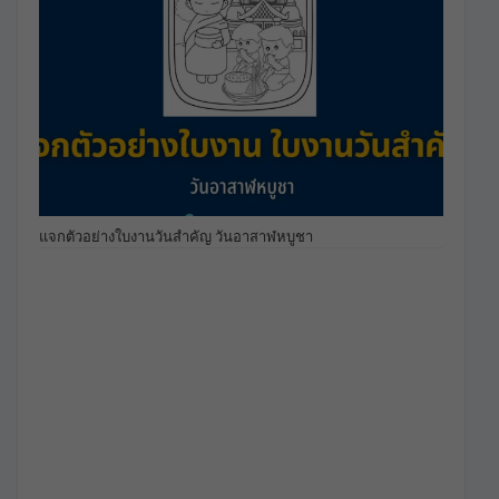
แจกตัวอย่างใบงานวันสำคัญ วันอาสาฬหบูชา