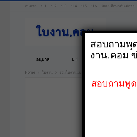
อนุบาล
ป.1
ป.2
ป.3
ป.4
ป.5
ป.6
มัธยมศึกษาต้น-ปลาย
สอบถามพูดค
งาน.คอม ข
อนุบาล
ป.1
ป.2
ป.3
Home
ใบงาน
รวมใบงานแบบฝึกหัดภาษาอังกฤษ ป.5
สอบถามพูดคุ