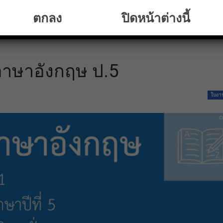
ตกลง
ปิดหน้าต่างนี้
าษาอังกฤษ ป.5
ใบงา