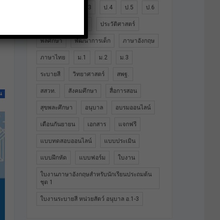
ป.1
ป.2
ป.3
ป.4
ป.5
ป.6
ปฐมวัย
ประถม
ประวัติศาสตร์
พลศึกษา
พัฒนาการเด็ก
ภาษาอังกฤษ
ภาษาไทย
ม.1
ม.2
ม.3
ระบายสี
วิทยาศาสตร์
สพฐ.
สสวท.
สังคมศึกษา
สื่อการสอน
น
สุขพละศึกษา
อนุบาล
อบรมออนไลน์
เดือนกันยายน
เอกสาร
แจกฟรี
แบบทดสอบออนไลน์
แบบประเมิน
แบบฝึกหัด
แบบฟอร์ม
ใบงาน
ใบงานภาษาอังกฤษสำหรับนักเรียนประถมต้น
ชุด 1
ใบงานระบายสี หน่วยสัตว์ อนุบาล อ.1-3