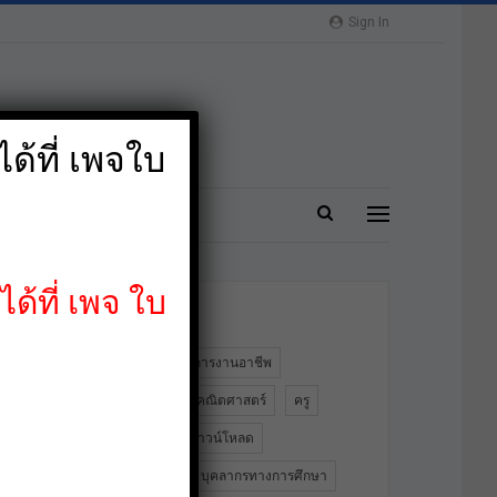
Sign In
ด้ที่ เพจใบ
ปลาย
MORE
ด้ที่ เพจ ใบ
ป้ายกำกับ
2564
PA
การงานอาชีพ
ข้าราชการครู
คณิตศาสตร์
ครู
คอมพิวเตอร์
ดาวน์โหลด
ดาวน์โหลดฟรี
บุคลากรทางการศึกษา