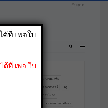
Sign In
ด้ที่ เพจใบ
ปลาย
MORE
ด้ที่ เพจ ใบ
ป้ายกำกับ
2564
PA
การงานอาชีพ
ข้าราชการครู
คณิตศาสตร์
ครู
คอมพิวเตอร์
ดาวน์โหลด
ดาวน์โหลดฟรี
บุคลากรทางการศึกษา