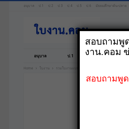
อนุบาล
ป.1
ป.2
ป.3
ป.4
ป.5
ป.6
มัธยมศึกษาต้น-ปลาย
สอบถามพูดค
งาน.คอม ข
อนุบาล
ป.1
ป.2
ป.3
Home
ใบงาน
รวมใบงานแบบฝึกหัดวิทยาศาสตร์ ม.1
สอบถามพูดคุ