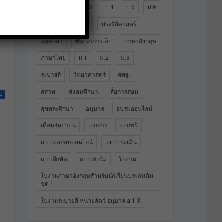
ป.1
ป.2
ป.3
ป.4
ป.5
ป.6
ปฐมวัย
ประถม
ประวัติศาสตร์
พลศึกษา
พัฒนาการเด็ก
ภาษาอังกฤษ
ภาษาไทย
ม.1
ม.2
ม.3
ระบายสี
วิทยาศาสตร์
สพฐ.
สสวท.
สังคมศึกษา
สื่อการสอน
น
สุขพละศึกษา
อนุบาล
อบรมออนไลน์
เดือนกันยายน
เอกสาร
แจกฟรี
แบบทดสอบออนไลน์
แบบประเมิน
แบบฝึกหัด
แบบฟอร์ม
ใบงาน
ใบงานภาษาอังกฤษสำหรับนักเรียนประถมต้น
ชุด 1
ใบงานระบายสี หน่วยสัตว์ อนุบาล อ.1-3