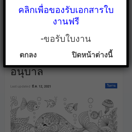
คลิกเพื่อของรับเอกสารใบ
งานฟรี
-ขอรับใบงาน
ระบายสีสัตว์น่ารัก
ตกลง
ปิดหน้าต่างนี้
สำหรับเด็กประถมและ
อนุบาล
ใบงาน
Last updated
มี.ค. 12, 2021