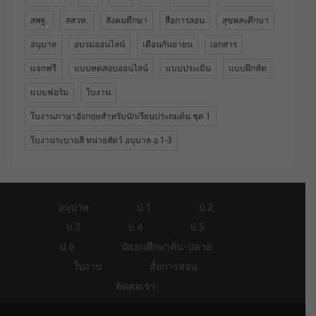
สพฐ.
สสวท.
สังคมศึกษา
สื่อการสอน
สุขพละศึกษา
อนุบาล
อบรมออนไลน์
เดือนกันยายน
เอกสาร
แจกฟรี
แบบทดสอบออนไลน์
แบบประเมิน
แบบฝึกหัด
แบบฟอร์ม
ใบงาน
ใบงานภาษาอังกฤษสำหรับนักเรียนประถมต้น ชุด 1
ใบงานระบายสี หน่วยสัตว์ อนุบาล อ.1-3
อนุบาล
ป.1
ป.2
ป.3
ป.4
ป.5
ป.6
มัธยมศึกษาต้น-ปลาย
ใบงาน
สื่อการสอน
ติดต่อเรา