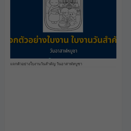
แจกตัวอย่างใบงานวันสำคัญ วันอาสาฬหบูชา