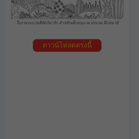
ใบงานระบายสีสัตว์น่ารัก สำรหับเด็กอนุบาล ประถม ฝึกสมาธิ
ดาวน์โหลดตรงนี้