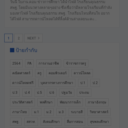
วันนี้ ใบงาน.คอม ข่าวการศึกษา ได้นำไฟล์ โรงเรียนคุณธรรม
สพฐ. โดยมีแนวทางหลายๆอย่าง ซึ่งเชื่อว่ามีหลายโรงเรียนที่กำลัง
มองหาไฟล์ โรงเรียนคุณธรรม สพฐ. โรงเรียนไหนที่สนใจ อยาก
ได้ไฟล์ สามารถดาวน์โหลดได้ที่ลิ้งค์ด้านล่างเลยนะคะ…
1
2
NEXT
ป้ายกำกับ
2564
PA
การงานอาชีพ
ข้าราชการครู
คณิตศาสตร์
ครู
คอมพิวเตอร์
ดาวน์โหลด
ดาวน์โหลดฟรี
บุคลากรทางการศึกษา
ป.1
ป.2
ป.3
ป.4
ป.5
ป.6
ปฐมวัย
ประถม
ประวัติศาสตร์
พลศึกษา
พัฒนาการเด็ก
ภาษาอังกฤษ
ภาษาไทย
ม.1
ม.2
ม.3
ระบายสี
วิทยาศาสตร์
สพฐ.
สสวท.
สังคมศึกษา
สื่อการสอน
สุขพละศึกษา