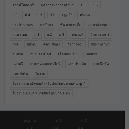
ดาวน์โหลดฟรี
บุคลากรทางการศึกษา
ป.1
ป.2
ป.3
ป.4
ป.5
ป.6
ปฐมวัย
ประถม
ประวัติศาสตร์
พลศึกษา
พัฒนาการเด็ก
ภาษาอังกฤษ
ภาษาไทย
ม.1
ม.2
ม.3
ระบายสี
วิทยาศาสตร์
สพฐ.
สสวท.
สังคมศึกษา
สื่อการสอน
สุขพละศึกษา
อนุบาล
อบรมออนไลน์
เดือนกันยายน
เอกสาร
แจกฟรี
แบบทดสอบออนไลน์
แบบประเมิน
แบบฝึกหัด
แบบฟอร์ม
ใบงาน
ใบงานภาษาอังกฤษสำหรับนักเรียนประถมต้น ชุด 1
ใบงานระบายสี หน่วยสัตว์ อนุบาล อ.1-3
อนุบาล
ป.1
ป.2
ป.3
ป.4
ป.5