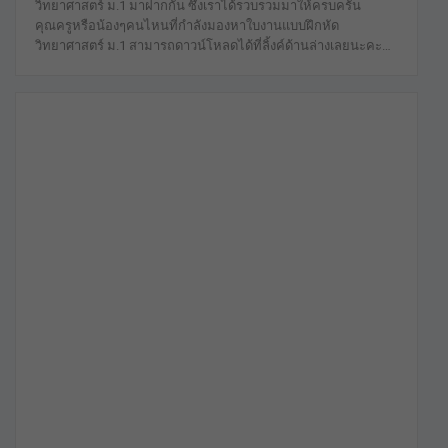
วิทยาศาสตร์ ม.1 มาฝากกัน ซึ่งเราได้รวบรวมมาให้ครบครัน
คุณครูหรือน้องๆคนไหนที่กำลังมองหาใบงานแบบฝึกหัด
วิทยาศาสตร์ ม.1 สามารถดาวน์โหลดได้ที่ลิ้งค์ด้านล่างเลยนะคะ…