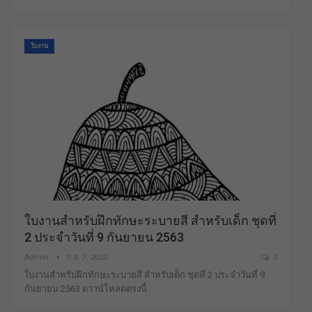
ใบงาน
ใบงานสำหรับฝึกทักษะระบายสี สำหรับเด็ก ชุดที่
2 ประจำวันที่ 9 กันยายน 2563
Admin
ก.ย. 7, 2020
0
ใบงานสำหรับฝึกทักษะระบายสี สำหรับเด็ก ชุดที่ 2 ประจำวันที่ 9
กันยายน 2563 ดาวน์โหลดตรงนี้