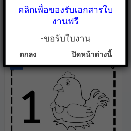
คลิกเพื่อของรับเอกสารใบ
งานฟรี
แจกใบงานระบายสีสำหรับเด็ก สำหรับเด็ก
อนุบาล กว่า 150 ใบฟรี
-ขอรับใบงาน
Admin
ก.ค. 15, 2022
แจกใบงานระบายสีสำหรับเด็ก สำหรับเด็กอนุบาล กว่า 150 ใบฟรี
ตกลง
ปิดหน้าต่างนี้
ใบงาน