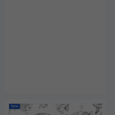
ใบงาน