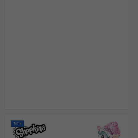
ใบงาน