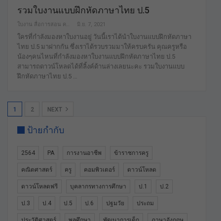
รวมใบงานแบบฝึกหัดภาษาไทย ป.5
ใบงาน สื่อการสอน คลังสื่อฟรี เพื่อการศึกษาเท่านั้น
มิ.ย. 7, 2021
ใครที่กำลังมองหาใบงานอยู่ วันนี้เราได้นำใบงานแบบฝึกหัดภาษา
ไทย ป.5 มาฝากกัน ซึ่งเราได้รวบรวมมาให้ครบครัน คุณครูหรือ
น้องๆคนไหนที่กำลังมองหาใบงานแบบฝึกหัดภาษาไทย ป.5
สามารถดาวน์โหลดได้ที่ลิ้งค์ด้านล่างเลยนะคะ รวมใบงานแบบ
ฝึกหัดภาษาไทย ป.5 …
1
2
NEXT
ป้ายกำกับ
2564
PA
การงานอาชีพ
ข้าราชการครู
คณิตศาสตร์
ครู
คอมพิวเตอร์
ดาวน์โหลด
ดาวน์โหลดฟรี
บุคลากรทางการศึกษา
ป.1
ป.2
ป.3
ป.4
ป.5
ป.6
ปฐมวัย
ประถม
ประวัติศาสตร์
พลศึกษา
พัฒนาการเด็ก
ภาษาอังกฤษ