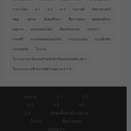
ภาษาไทย
ม.1
ม.2
ม.3
ระบายสี
วิทยาศาสตร์
สพฐ.
สสวท.
สังคมศึกษา
สื่อการสอน
สุขพละศึกษา
อนุบาล
อบรมออนไลน์
เดือนกันยายน
เอกสาร
แจกฟรี
แบบทดสอบออนไลน์
แบบประเมิน
แบบฝึกหัด
แบบฟอร์ม
ใบงาน
ใบงานภาษาอังกฤษสำหรับนักเรียนประถมต้น ชุด 1
ใบงานระบายสี หน่วยสัตว์ อนุบาล อ.1-3
อนุบาล
ป.1
ป.2
ป.3
ป.4
ป.5
ป.6
มัธยมศึกษาต้น-ปลาย
ใบงาน
สื่อการสอน
ติดต่อเรา