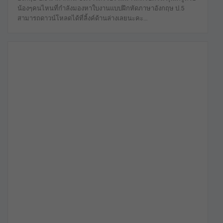
น้องๆคนไหนที่กำลังมองหาใบงานแบบฝึกหัดภาษาอังกฤษ ป.5
สามารถดาวน์โหลดได้ที่ลิ้งค์ด้านล่างเลยนะคะ…