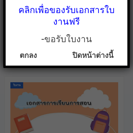
คลิกเพื่อของรับเอกสารใบ
งานฟรี
คู่มือครูวิชาคณิตศาสตร์ ป.1 , ป.2 , ป.4 และ ป.5
ไฟล์ PDF ดาวน์โหลดฟรี!
-ขอรับใบงาน
ใบงาน สื่อการสอน คลังสื่อฟรี ฟรีเพื่อการศึกษาเท่านั้น
ม.ค. 26, 2022
สวัสดีค่ะ วันนี้ทาง ใบงาน.คอม ได้นำ คู่มือครูวิชาคณิตศาสตร์ ป.1 ,
ป.2 , ป.4 และ ป.5 เป็นไฟล์ PDF พร้อมเฉลยแบบฝึกหัดแนบท้ายของ
ตกลง
ปิดหน้าต่างนี้
คู่มือแต่ละเล่ม มาฝากกันค่ะ สามารถดาวน์โหลดได้ที่ลิ้งค์ด้านล่าง
เลยค่ะ คู่มือครูรายวิชาพื้นฐานคณิตศาสตร์…
ใบงาน