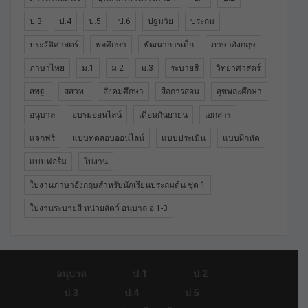
ป.3
ป.4
ป.5
ป.6
ปฐมวัย
ประถม
ประวัติศาสตร์
พลศึกษา
พัฒนาการเด็ก
ภาษาอังกฤษ
ภาษาไทย
ม.1
ม.2
ม.3
ระบายสี
วิทยาศาสตร์
สพฐ.
สสวท.
สังคมศึกษา
สื่อการสอน
สุขพละศึกษา
อนุบาล
อบรมออนไลน์
เดือนกันยายน
เอกสาร
แจกฟรี
แบบทดสอบออนไลน์
แบบประเมิน
แบบฝึกหัด
แบบฟอร์ม
ใบงาน
ใบงานภาษาอังกฤษสำหรับนักเรียนประถมต้น ชุด 1
ใบงานระบายสี หน่วยสัตว์ อนุบาล อ.1-3
อนุบาล
ป.1
ป.2
ป.3
ป.4
ป.5