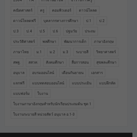
2564
PA
การงานอาชีพ
ข้าราชการครู
คณิตศาสตร์
ครู
คอมพิวเตอร์
ดาวน์โหลด
ดาวน์โหลดฟรี
บุคลากรทางการศึกษา
ป.1
ป.2
ป.3
ป.4
ป.5
ป.6
ปฐมวัย
ประถม
ประวัติศาสตร์
พลศึกษา
พัฒนาการเด็ก
ภาษาอังกฤษ
ภาษาไทย
ม.1
ม.2
ม.3
ระบายสี
วิทยาศาสตร์
สพฐ.
สสวท.
สังคมศึกษา
สื่อการสอน
สุขพละศึกษา
อนุบาล
อบรมออนไลน์
เดือนกันยายน
เอกสาร
แจกฟรี
แบบทดสอบออนไลน์
แบบประเมิน
แบบฝึกหัด
แบบฟอร์ม
ใบงาน
ใบงานภาษาอังกฤษสำหรับนักเรียนประถมต้น ชุด 1
ใบงานระบายสี หน่วยสัตว์ อนุบาล อ.1-3