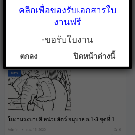
150 ใบฟรี
พรรษา ดาวน์โหลดฟรี
คลิกเพื่อของรับเอกสารใบ
งานฟรี
-ขอรับใบงาน
แจกตัวอย่างใบงานวัน
ใบงาน การงานอาชีพ ป.1
สำคัญ วันอาสาฬหบูชา
แจกฟรี
ตกลง
ปิดหน้าต่างนี้
ใบงาน
ใบงานระบายสี หน่วยสัตว์ อนุบาล อ.1-3 ชุดที่ 1
Admin
ก.ย. 13, 2020
0