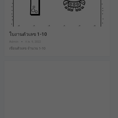
ใบงานตัวเลข 1-10
Admin
ก.พ. 9, 2022
เขียนตัวเลข จำนวน 1-10