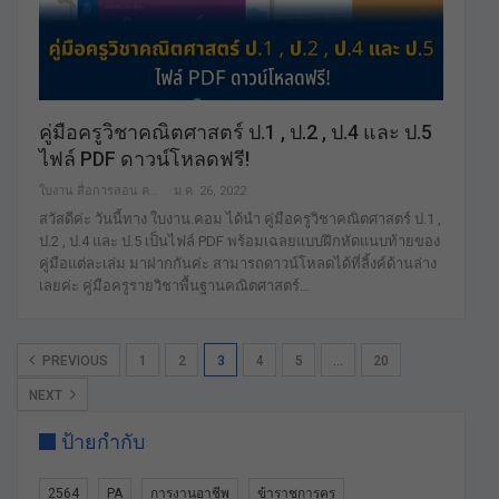
คู่มือครูวิชาคณิตศาสตร์ ป.1 , ป.2 , ป.4 และ ป.5
ไฟล์ PDF ดาวน์โหลดฟรี!
ใบงาน สื่อการสอน คลังสื่อฟรี ฟรีเพื่อการศึกษาเท่านั้น
ม.ค. 26, 2022
สวัสดีค่ะ วันนี้ทาง ใบงาน.คอม ได้นำ คู่มือครูวิชาคณิตศาสตร์ ป.1 ,
ป.2 , ป.4 และ ป.5 เป็นไฟล์ PDF พร้อมเฉลยแบบฝึกหัดแนบท้ายของ
คู่มือแต่ละเล่ม มาฝากกันค่ะ สามารถดาวน์โหลดได้ที่ลิ้งค์ด้านล่าง
เลยค่ะ คู่มือครูรายวิชาพื้นฐานคณิตศาสตร์…
PREVIOUS
1
2
3
4
5
…
20
NEXT
ป้ายกำกับ
2564
PA
การงานอาชีพ
ข้าราชการครู