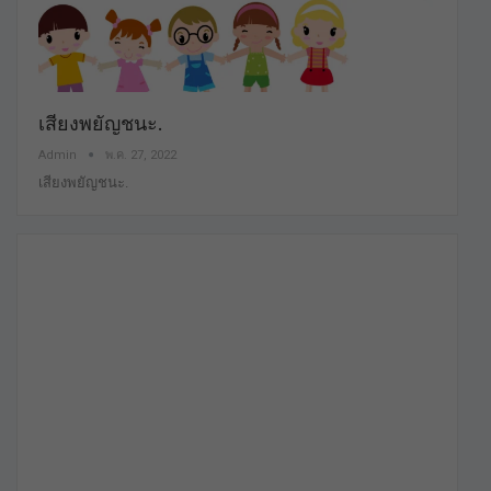
เสียงพยัญชนะ.
Admin
พ.ค. 27, 2022
เสียงพยัญชนะ.