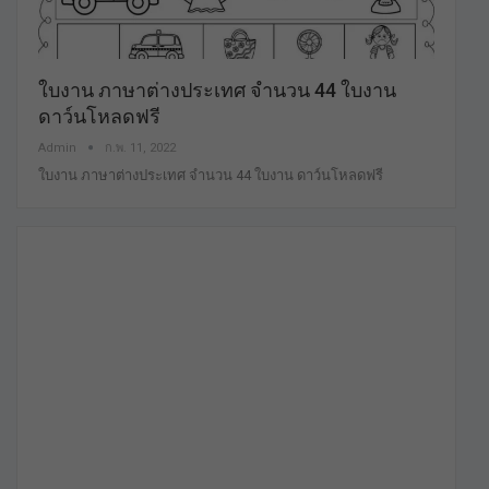
ใบงาน ภาษาต่างประเทศ จำนวน 44 ใบงาน
ดาว์นโหลดฟรี
Admin
ก.พ. 11, 2022
ใบงาน ภาษาต่างประเทศ จำนวน 44 ใบงาน ดาว์นโหลดฟรี