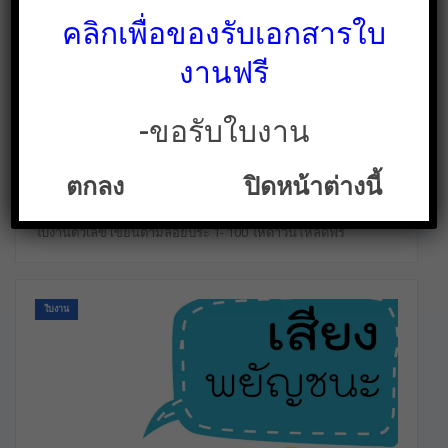
คลิกเพื่อของรับเอกสารใบ
งานฟรี
-ขอรับใบงาน
ใบงานตัวเลข เขียนตามลอยประ 1- 100 ให้
ดาวน์โหลดฟรี
ตกลง
ปิดหน้าต่างนี้
Admin
พ.ค. 28, 2022
ใบงานตัวเลข เขียนตามลอยประ 1- 100 ให้ดาวน์โหลดฟรี
ใบงาน