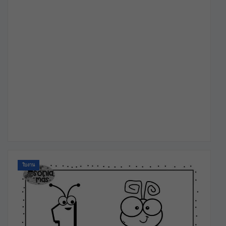
ใบงาน