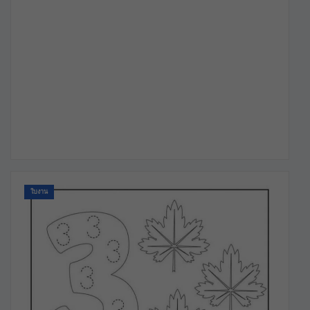
ใบงาน