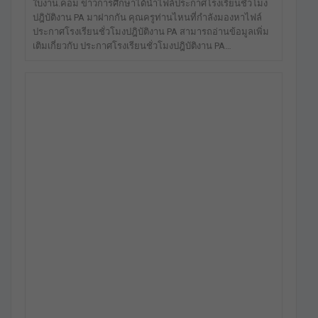
ใบงาน.คอม ข่าวการศึกษาได้นำไฟล์ประกาศโรงเรียนชั่วโมง
ปฎิบัติงาน PA มาฝากกัน คุณครูท่านไหนที่กำลังมองหาไฟล์
ประกาศโรงเรียนชั่วโมงปฎิบัติงาน PA สามารถอ่านข้อมูลเพิ่ม
เติมเกี่ยวกับ ประกาศโรงเรียนชั่วโมงปฎิบัติงาน PA…