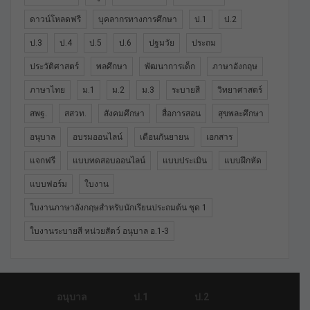
ดาวน์โหลดฟรี
บุคลากรทางการศึกษา
ป.1
ป.2
ป.3
ป.4
ป.5
ป.6
ปฐมวัย
ประถม
ประวัติศาสตร์
พลศึกษา
พัฒนาการเด็ก
ภาษาอังกฤษ
ภาษาไทย
ม.1
ม.2
ม.3
ระบายสี
วิทยาศาสตร์
สพฐ.
สสวท.
สังคมศึกษา
สื่อการสอน
สุขพละศึกษา
อนุบาล
อบรมออนไลน์
เดือนกันยายน
เอกสาร
แจกฟรี
แบบทดสอบออนไลน์
แบบประเมิน
แบบฝึกหัด
แบบฟอร์ม
ใบงาน
ใบงานภาษาอังกฤษสำหรับนักเรียนประถมต้น ชุด 1
ใบงานระบายสี หน่วยสัตว์ อนุบาล อ.1-3
อนุบาล
ป.1
ป.2