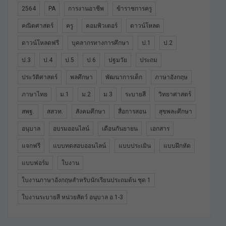
2564
PA
การงานอาชีพ
ข้าราชการครู
คณิตศาสตร์
ครู
คอมพิวเตอร์
ดาวน์โหลด
ดาวน์โหลดฟรี
บุคลากรทางการศึกษา
ป.1
ป.2
ป.3
ป.4
ป.5
ป.6
ปฐมวัย
ประถม
ประวัติศาสตร์
พลศึกษา
พัฒนาการเด็ก
ภาษาอังกฤษ
ภาษาไทย
ม.1
ม.2
ม.3
ระบายสี
วิทยาศาสตร์
สพฐ.
สสวท.
สังคมศึกษา
สื่อการสอน
สุขพละศึกษา
อนุบาล
อบรมออนไลน์
เดือนกันยายน
เอกสาร
แจกฟรี
แบบทดสอบออนไลน์
แบบประเมิน
แบบฝึกหัด
แบบฟอร์ม
ใบงาน
ใบงานภาษาอังกฤษสำหรับนักเรียนประถมต้น ชุด 1
ใบงานระบายสี หน่วยสัตว์ อนุบาล อ.1-3