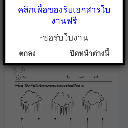
คลิกเพื่อของรับเอกสารใบ
งานฟรี
-ขอรับใบงาน
ใบงานอนุบาล 1 ภาษาไทย / อังกฤษ/
คณิตศาสตร์/เชาวน์-ปัญญา
ตกลง
ปิดหน้าต่างนี้
สื่อการสอนฟรี
ใบงาน
Last updated
มิ.ย. 23, 2022