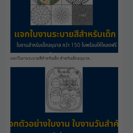
แจกใบงานระบายสีสำหรับเด็ก สำหรับเด็กอนุบาล…