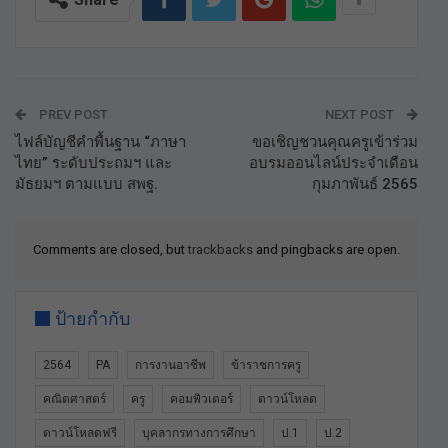
PREV POST
NEXT POST
ไฟล์บัญชีคำพื้นฐาน “ภาษา
ขอเชิญชวนคุณครูเข้าร่วม
ไทย” ระดับประถมฯ และ
อบรมออนไลน์ประจำเดือน
มัธยมฯ ตามแบบ สพฐ.
กุมภาพันธ์ 2565
Comments are closed, but
trackbacks
and pingbacks are open.
ป้ายกำกับ
2564
PA
การงานอาชีพ
ข้าราชการครู
คณิตศาสตร์
ครู
คอมพิวเตอร์
ดาวน์โหลด
ดาวน์โหลดฟรี
บุคลากรทางการศึกษา
ป.1
ป.2