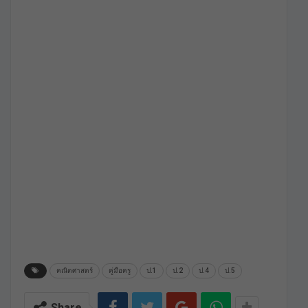
คณิตศาสตร์
คู่มือครู
ป.1
ป.2
ป.4
ป.5
Share