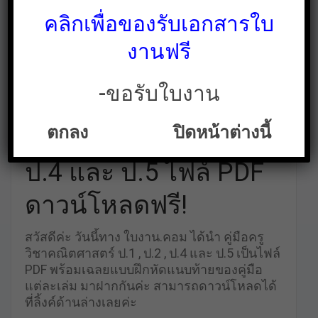
คลิกเพื่อของรับเอกสารใบ
งานฟรี
-ขอรับใบงาน
คู่มือครูวิชา
ตกลง
ปิดหน้าต่างนี้
คณิตศาสตร์ ป.1 , ป.2 ,
ป.4 และ ป.5 ไฟล์ PDF
ดาวน์โหลดฟรี!
สวัสดีค่ะ วันนี้ทาง ใบงาน.คอม ได้นำ คู่มือครู
วิชาคณิตศาสตร์ ป.1 , ป.2 , ป.4 และ ป.5 เป็นไฟล์
PDF พร้อมเฉลยแบบฝึกหัดแนบท้ายของคู่มือ
แต่ละเล่ม มาฝากกันค่ะ สามารถดาวน์โหลดได้
ที่ลิ้งค์ด้านล่างเลยค่ะ