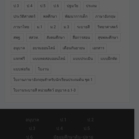
ป.3
ป.4
ป.5
ป.6
ปฐมวัย
ประถม
ประวัติศาสตร์
พลศึกษา
พัฒนาการเด็ก
ภาษาอังกฤษ
ภาษาไทย
ม.1
ม.2
ม.3
ระบายสี
วิทยาศาสตร์
สพฐ.
สสวท.
สังคมศึกษา
สื่อการสอน
สุขพละศึกษา
อนุบาล
อบรมออนไลน์
เดือนกันยายน
เอกสาร
แจกฟรี
แบบทดสอบออนไลน์
แบบประเมิน
แบบฝึกหัด
แบบฟอร์ม
ใบงาน
ใบงานภาษาอังกฤษสำหรับนักเรียนประถมต้น ชุด 1
ใบงานระบายสี หน่วยสัตว์ อนุบาล อ.1-3
อนุบาล
ป.1
ป.2
ป.3
ป.4
ป.5
ป.6
มัธยมศึกษาต้น-ปลาย