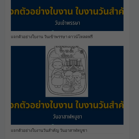
แจกตัวอย่างใบงาน วันเข้าพรรษา ดาวน์โหลดฟรี
แจกตัวอย่างใบงานวันสำคัญ วันอาสาฬหบูชา