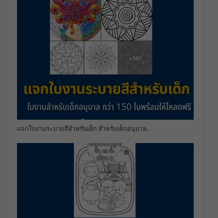
แจกใบงานระบายสีสำหรับเด็ก สำหรับเด็กอนุบาล…