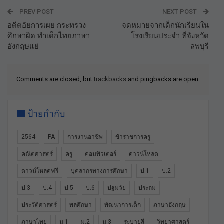
PREV POST
NEXT POST
อดีตอัยการเผย กระทรวง
จดหมายจากเด็กนักเรียนใน
ศึกษาผิด ทำเด็กไทยภาษา
โรงเรียนประจำ ที่จังหวัด
อังกฤษแย่
ลพบุรี
Comments are closed, but
trackbacks
and pingbacks are open.
ป้ายกำกับ
2564
PA
การงานอาชีพ
ข้าราชการครู
คณิตศาสตร์
ครู
คอมพิวเตอร์
ดาวน์โหลด
ดาวน์โหลดฟรี
บุคลากรทางการศึกษา
ป.1
ป.2
ป.3
ป.4
ป.5
ป.6
ปฐมวัย
ประถม
ประวัติศาสตร์
พลศึกษา
พัฒนาการเด็ก
ภาษาอังกฤษ
ภาษาไทย
ม.1
ม.2
ม.3
ระบายสี
วิทยาศาสตร์