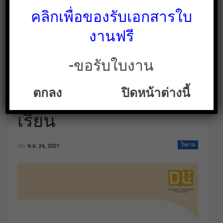
คลิกเพื่อของรับเอกสารใบ
งานฟรี
-ขอรับใบงาน
ใบงานวิชาภาษาไทย
ตกลง
ปิดหน้าต่างนี้
ป.1 เทอม2 รวมทุกบท
เรียน
ใบงาน
On
พ.ย. 24, 2021