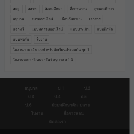
สพฐ.
สสวท.
สังคมศึกษา
สื่อการสอน
สุขพละศึกษา
อนุบาล
อบรมออนไลน์
เดือนกันยายน
เอกสาร
แจกฟรี
แบบทดสอบออนไลน์
แบบประเมิน
แบบฝึกหัด
แบบฟอร์ม
ใบงาน
ใบงานภาษาอังกฤษสำหรับนักเรียนประถมต้น ชุด 1
ใบงานระบายสี หน่วยสัตว์ อนุบาล อ.1-3
อนุบาล
ป.1
ป.2
ป.3
ป.4
ป.5
ป.6
มัธยมศึกษาต้น-ปลาย
ใบงาน
สื่อการสอน
ติดต่อเรา