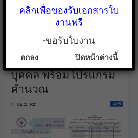
คลิกเพื่อของรับเอกสารใบ
งานฟรี
-ขอรับใบงาน
รายงานผลการ
ตกลง
ปิดหน้าต่างนี้
วิเคราะห์ผู้เรียนเป็นราย
บุคคล พร้อมโปรแกรม
คำนวณ
แจกฟรี
On
พ.ย. 22, 2021