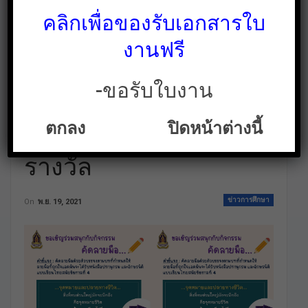
คลิกเพื่อของรับเอกสารใบ
งานฟรี
-ขอรับใบงาน
ขอเชิญร่วมสนุกกับ
ตกลง
ปิดหน้าต่างนี้
กิจกรรม คัดลายมือ ชิง
รางวัล
ข่าวการศึกษา
On
พ.ย. 19, 2021