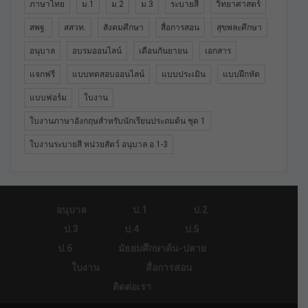
ภาษาไทย
ม.1
ม.2
ม.3
ระบายสี
วิทยาศาสตร์
สพฐ.
สสวท.
สังคมศึกษา
สื่อการสอน
สุขพละศึกษา
อนุบาล
อบรมออนไลน์
เดือนกันยายน
เอกสาร
แจกฟรี
แบบทดสอบออนไลน์
แบบประเมิน
แบบฝึกหัด
แบบฟอร์ม
ใบงาน
ใบงานภาษาอังกฤษสำหรับนักเรียนประถมต้น ชุด 1
ใบงานระบายสี หน่วยสัตว์ อนุบาล อ.1-3
อนุบาล
ป.1
ป.2
ป.3
ป.4
ป.5
ป.6
มัธยมศึกษาต้น-ปลาย
ใบงาน
สื่อการสอน
ติดต่อเรา