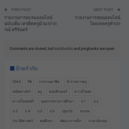
PREV POST
NEXT POST
รายงานการอบรมออนไลน์
รายงานการสอนออนไลน์
ฉบับเต็ม เครดิตครูม้วนวราภ
โดยเพจครูทำปก
รณ์ ศรีจันทร์
Comments are closed, but
trackbacks
and pingbacks are open.
ป้ายกำกับ
2564
PA
การงานอาชีพ
ข้าราชการครู
คณิตศาสตร์
ครู
คอมพิวเตอร์
ดาวน์โหลด
ดาวน์โหลดฟรี
บุคลากรทางการศึกษา
ป.1
ป.2
ป.3
ป.4
ป.5
ป.6
ปฐมวัย
ประถม
ประวัติศาสตร์
พลศึกษา
พัฒนาการเด็ก
ภาษาอังกฤษ