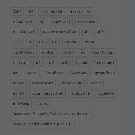
2564
PA
การงานอาชีพ
ข้าราชการครู
คณิตศาสตร์
ครู
คอมพิวเตอร์
ดาวน์โหลด
ดาวน์โหลดฟรี
บุคลากรทางการศึกษา
ป.1
ป.2
ป.3
ป.4
ป.5
ป.6
ปฐมวัย
ประถม
ประวัติศาสตร์
พลศึกษา
พัฒนาการเด็ก
ภาษาอังกฤษ
ภาษาไทย
ม.1
ม.2
ม.3
ระบายสี
วิทยาศาสตร์
สพฐ.
สสวท.
สังคมศึกษา
สื่อการสอน
สุขพละศึกษา
อนุบาล
อบรมออนไลน์
เดือนกันยายน
เอกสาร
แจกฟรี
แบบทดสอบออนไลน์
แบบประเมิน
แบบฝึกหัด
แบบฟอร์ม
ใบงาน
ใบงานภาษาอังกฤษสำหรับนักเรียนประถมต้น ชุด 1
ใบงานระบายสี หน่วยสัตว์ อนุบาล อ.1-3