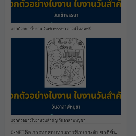
แจกตัวอย่างใบงาน วันเข้าพรรษา ดาวน์โหลดฟรี
แจกตัวอย่างใบงานวันสำคัญ วันอาสาฬหบูชา
0-NETคือ การทดสอบทางการศึกษาระดับชาติขั้น