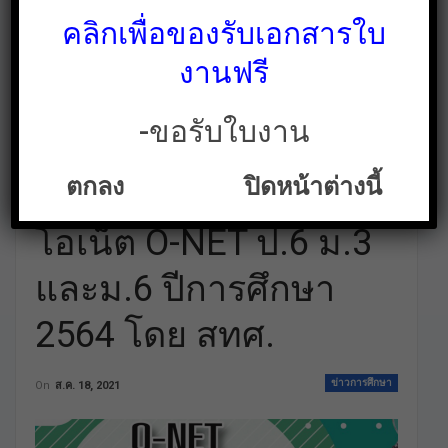
คลิกเพื่อของรับเอกสารใบ
งานฟรี
-ขอรับใบงาน
รีบอ่านรายละเอียด
ตกลง
ปิดหน้าต่างนี้
ด่วน! กำหนดการ สอบ
โอเน็ต O-NET ป.6 ม.3
และม.6 ปีการศึกษา
2564 โดย สทศ.
ข่าวการศึกษา
On
ส.ค. 18, 2021