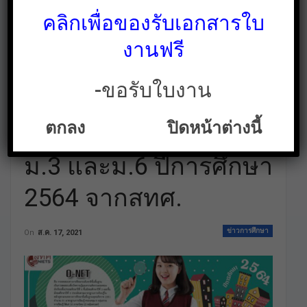
คลิกเพื่อของรับเอกสารใบ
งานฟรี
-ขอรับใบงาน
ด่วน ประกาศแล้ว!
ตกลง
ปิดหน้าต่างนี้
ตารางสอบ O-NET ป.6
ม.3 และม.6 ปีการศึกษา
2564 จากสทศ.
ข่าวการศึกษา
On
ส.ค. 17, 2021