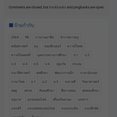
Comments are closed, but
trackbacks
and pingbacks are open.
ป้ายกำกับ
2564
PA
การงานอาชีพ
ข้าราชการครู
คณิตศาสตร์
ครู
คอมพิวเตอร์
ดาวน์โหลด
ดาวน์โหลดฟรี
บุคลากรทางการศึกษา
ป.1
ป.2
ป.3
ป.4
ป.5
ป.6
ปฐมวัย
ประถม
ประวัติศาสตร์
พลศึกษา
พัฒนาการเด็ก
ภาษาอังกฤษ
ภาษาไทย
ม.1
ม.2
ม.3
ระบายสี
วิทยาศาสตร์
สพฐ.
สสวท.
สังคมศึกษา
สื่อการสอน
สุขพละศึกษา
อนุบาล
อบรมออนไลน์
เดือนกันยายน
เอกสาร
แจกฟรี
แบบทดสอบออนไลน์
แบบประเมิน
แบบฝึกหัด