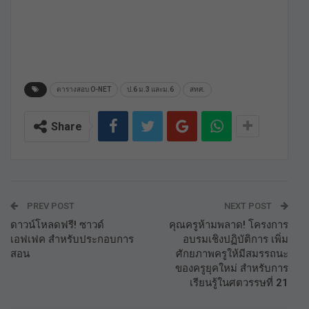
ตารางสอบ O-NET
ป.6 ม.3 และม.6
สทศ.
Share
PREV POST
NEXT POST
ดาวน์โหลดฟรี! ซาวด์
คุณครูห้ามพลาด! โครงการ
เอฟเฟค สำหรับประกอบการ
อบรมเชิงปฏิบัติการ เพิ่ม
สอน
ศักยภาพครูให้มีสมรรถนะ
ของครูยุคใหม่ สำหรับการ
เรียนรู้ในศตวรรษที่ 21