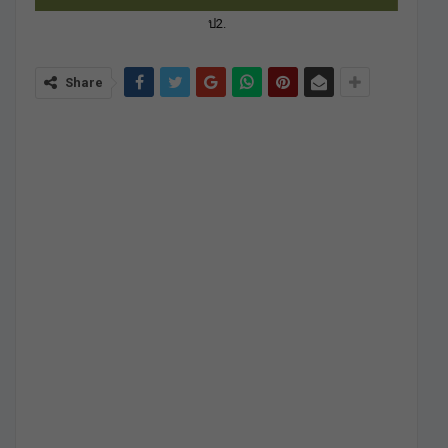
ป2.
Share