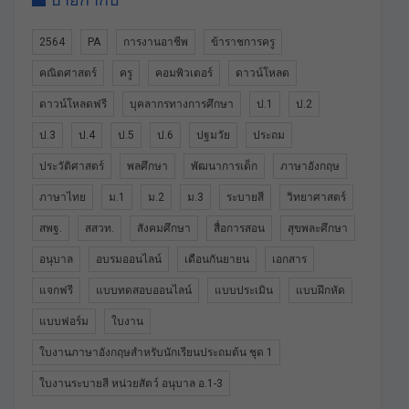
2564
PA
การงานอาชีพ
ข้าราชการครู
คณิตศาสตร์
ครู
คอมพิวเตอร์
ดาวน์โหลด
ดาวน์โหลดฟรี
บุคลากรทางการศึกษา
ป.1
ป.2
ป.3
ป.4
ป.5
ป.6
ปฐมวัย
ประถม
ประวัติศาสตร์
พลศึกษา
พัฒนาการเด็ก
ภาษาอังกฤษ
ภาษาไทย
ม.1
ม.2
ม.3
ระบายสี
วิทยาศาสตร์
สพฐ.
สสวท.
สังคมศึกษา
สื่อการสอน
สุขพละศึกษา
อนุบาล
อบรมออนไลน์
เดือนกันยายน
เอกสาร
แจกฟรี
แบบทดสอบออนไลน์
แบบประเมิน
แบบฝึกหัด
แบบฟอร์ม
ใบงาน
ใบงานภาษาอังกฤษสำหรับนักเรียนประถมต้น ชุด 1
ใบงานระบายสี หน่วยสัตว์ อนุบาล อ.1-3