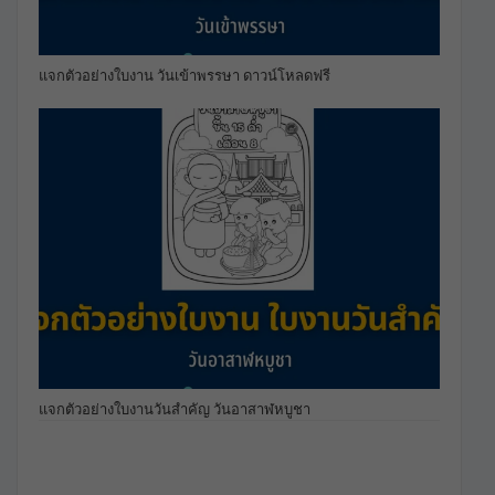
แจกตัวอย่างใบงาน วันเข้าพรรษา ดาวน์โหลดฟรี
แจกตัวอย่างใบงานวันสำคัญ วันอาสาฬหบูชา