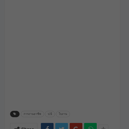
การงานอาชีพ
ป.5
ใบงาน