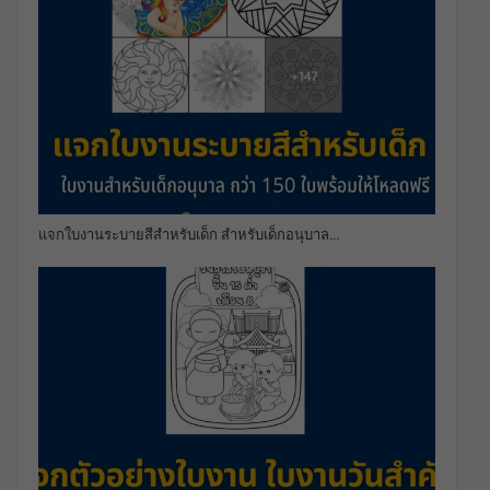
แจกใบงานระบายสีสำหรับเด็ก สำหรับเด็กอนุบาล…