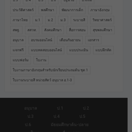
ป.3
ป.4
ป.5
ป.6
ปฐมวัย
ประถม
ประวัติศาสตร์
พลศึกษา
พัฒนาการเด็ก
ภาษาอังกฤษ
ภาษาไทย
ม.1
ม.2
ม.3
ระบายสี
วิทยาศาสตร์
สพฐ.
สสวท.
สังคมศึกษา
สื่อการสอน
สุขพละศึกษา
อนุบาล
อบรมออนไลน์
เดือนกันยายน
เอกสาร
แจกฟรี
แบบทดสอบออนไลน์
แบบประเมิน
แบบฝึกหัด
แบบฟอร์ม
ใบงาน
ใบงานภาษาอังกฤษสำหรับนักเรียนประถมต้น ชุด 1
ใบงานระบายสี หน่วยสัตว์ อนุบาล อ.1-3
อนุบาล
ป.1
ป.2
ป.3
ป.4
ป.5
ป.6
มัธยมศึกษาต้น-ปลาย