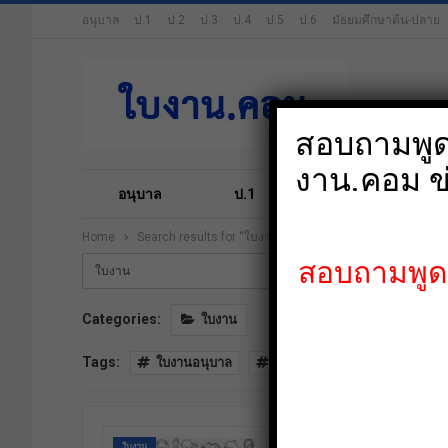
อนุบาล
ป.1
ป.2
ป.3
ป.4
ป.5
ป.6
มัธยมศึกษาต้น-ปลาย
สอบถามพูดค
งาน.คอม ข
อนุบาล
ป.1
ป.2
ป.3
Home
Search results for “ใบงาน”
Page 2
สอบถามพูดคุ
Categories:
ใบงาน
Tags:
ใบงานอนุบาล
ใบงาน
ใบงานระบายสี หน
ใบงาน