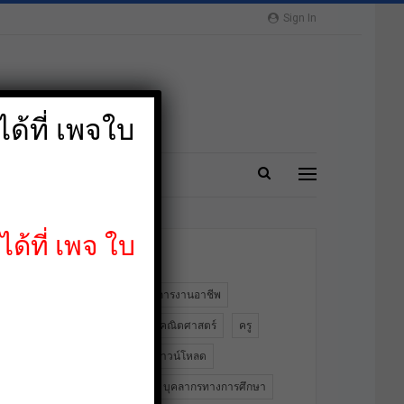
Sign In
ปิด
ด้ที่ เพจใบ
ปลาย
MORE
ด้ที่ เพจ ใบ
ป้ายกำกับ
2564
PA
การงานอาชีพ
ข้าราชการครู
คณิตศาสตร์
ครู
คอมพิวเตอร์
ดาวน์โหลด
ดาวน์โหลดฟรี
บุคลากรทางการศึกษา