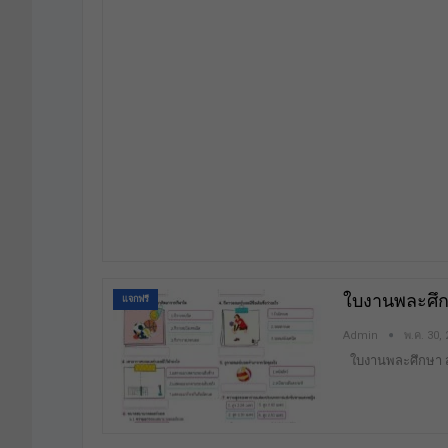
ใบงานพละศึก
แจกฟรี
Admin
พ.ค. 30,
ใบงานพละศึกษา 