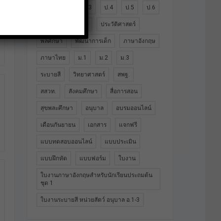
ป.1
ป.2
ป.3
ป.4
ป.5
ป.6
ปฐมวัย
ประถม
ประวัติศาสตร์
พลศึกษา
พัฒนาการเด็ก
ภาษาอังกฤษ
ภาษาไทย
ม.1
ม.2
ม.3
ระบายสี
วิทยาศาสตร์
สพฐ.
สสวท.
สังคมศึกษา
สื่อการสอน
สุขพละศึกษา
อนุบาล
อบรมออนไลน์
เดือนกันยายน
เอกสาร
แจกฟรี
แบบทดสอบออนไลน์
แบบประเมิน
แบบฝึกหัด
แบบฟอร์ม
ใบงาน
ใบงานภาษาอังกฤษสำหรับนักเรียนประถมต้น
ชุด 1
ใบงานระบายสี หน่วยสัตว์ อนุบาล อ.1-3