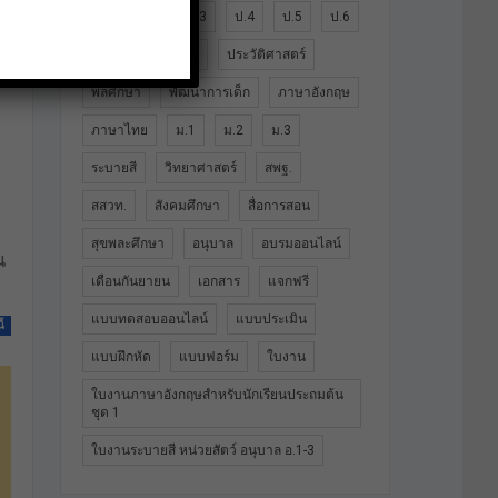
ป.1
ป.2
ป.3
ป.4
ป.5
ป.6
ปฐมวัย
ประถม
ประวัติศาสตร์
พลศึกษา
พัฒนาการเด็ก
ภาษาอังกฤษ
ภาษาไทย
ม.1
ม.2
ม.3
ระบายสี
วิทยาศาสตร์
สพฐ.
สสวท.
สังคมศึกษา
สื่อการสอน
สุขพละศึกษา
อนุบาล
อบรมออนไลน์
น
เดือนกันยายน
เอกสาร
แจกฟรี
แบบทดสอบออนไลน์
แบบประเมิน
ี้
แบบฝึกหัด
แบบฟอร์ม
ใบงาน
ใบงานภาษาอังกฤษสำหรับนักเรียนประถมต้น
ชุด 1
ใบงานระบายสี หน่วยสัตว์ อนุบาล อ.1-3