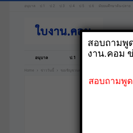
อนุบาล
ป.1
ป.2
ป.3
ป.4
ป.5
ป.6
มัธยมศึกษาต้น-ปลาย
สอบถามพูดค
งาน.คอม ข
อนุบาล
ป.1
ป.2
ป.3
Home
ข่าววันนี้
ขอเชิญชวนคุณครูเข้าร่วมอบรมออนไลน์ประจำเด
สอบถามพูดคุ