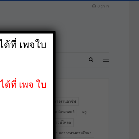
Sign In
ด้ที่ เพจใบ
ปลาย
MORE
ด้ที่ เพจ ใบ
ป้ายกำกับ
2564
PA
การงานอาชีพ
ข้าราชการครู
คณิตศาสตร์
ครู
คอมพิวเตอร์
ดาวน์โหลด
ดาวน์โหลดฟรี
บุคลากรทางการศึกษา