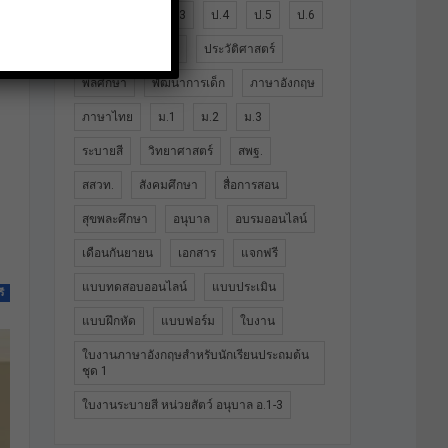
ป.1
ป.2
ป.3
ป.4
ป.5
ป.6
ปฐมวัย
ประถม
ประวัติศาสตร์
พลศึกษา
พัฒนาการเด็ก
ภาษาอังกฤษ
ภาษาไทย
ม.1
ม.2
ม.3
ระบายสี
วิทยาศาสตร์
สพฐ.
สสวท.
สังคมศึกษา
สื่อการสอน
สุขพละศึกษา
อนุบาล
อบรมออนไลน์
เดือนกันยายน
เอกสาร
แจกฟรี
แบบทดสอบออนไลน์
แบบประเมิน
ี
แบบฝึกหัด
แบบฟอร์ม
ใบงาน
ใบงานภาษาอังกฤษสำหรับนักเรียนประถมต้น
ชุด 1
ใบงานระบายสี หน่วยสัตว์ อนุบาล อ.1-3