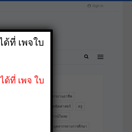
Sign In
ด้ที่ เพจใบ
ปลาย
MORE
ด้ที่ เพจ ใบ
ป้ายกำกับ
2564
PA
การงานอาชีพ
ข้าราชการครู
คณิตศาสตร์
ครู
คอมพิวเตอร์
ดาวน์โหลด
ดาวน์โหลดฟรี
บุคลากรทางการศึกษา