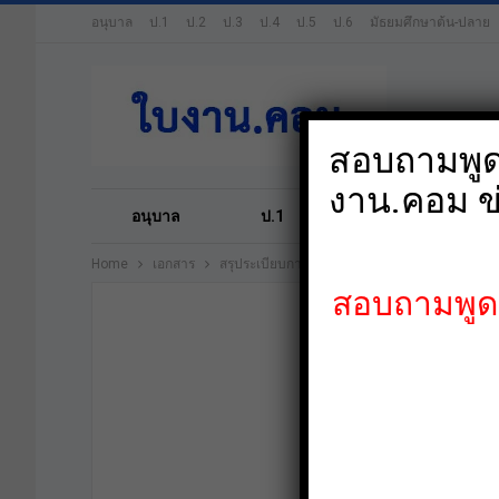
อนุบาล
ป.1
ป.2
ป.3
ป.4
ป.5
ป.6
มัธยมศึกษาต้น-ปลาย
สอบถามพูดค
งาน.คอม ข
อนุบาล
ป.1
ป.2
ป.3
Home
เอกสาร
สรุประเบียบการลาของข้าราชการครู ทั้ง 11 ประเ
สอบถามพูดคุ