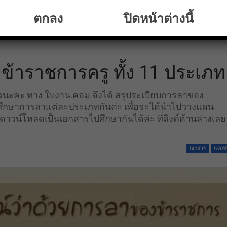
ตกลง
ปิดหน้าต่างนี้
้าราชการครู ทั้ง 11 ประเภท
แล้วนะคะ ทาง ใบงาน.คอม จึงได้ สรุประเบียบการลาของ
ด้ศึกษาการลาแต่ละประเภทกันค่ะ เพื่อจะได้นำไปวางแผน
ดาวน์โหลดเป็นเอกสารไปศึกษากันได้ค่ะ ที่ลิงค์ด้านล่างเลย
เอกสาร
แจกฟร